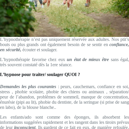
L’hypnothérapie n’est pas uniquement réservée aux adultes. Nos ptit’s
bouts ou plus grands ont également besoin de se sentir en
confiance,
en sécurité,
écouter et soulager.
L’hypnothérapie favorise chez eux
un état de mieux être
sans égal,
très souvent constaté dès la 1ere séance.
L’hypnose pour traiter/ soulager QUOI ?
Demandes les plus courantes
: peurs, cauchemars, confiance en soi
stress , phobie scolaire, phobie des chiens ou animaux , séparation/
peur de l’abandon, problèmes de sommeil, manque de concentration,
énurésie (pipi au lit), phobie du dentiste, de la seringue (si prise de sang
en labo), de la blouse blanche..
Les enfants/ado sont comme des éponges, ils absorbent les
informations suggérées rapidement et les rangent dans les tiroirs prévus
de leur
inconscient
. Ils gardent de ce fait en eux, de manière refoulée