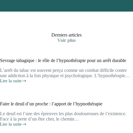
Derniers articles
Voir plus
Sevrage tabagique : le rôle de l’hypnothérapie pour un arrêt durable
L’arrêt du tabac est souvent perçu comme un combat difficile contre
une addiction à la fois physique et psychologique. L’hypnothérapie…
Lire la suite
Sevrage
tabagique
:
le
rôle
Faire le deuil d’un proche : l’apport de l’hypnothérapie
de
l’hypnothérapie
Le deuil est l’une des épreuves les plus douloureuses de l’existence.
pour
Face à la perte d’un être cher, le chemin…
un
Lire la suite
Faire
arrêt
le