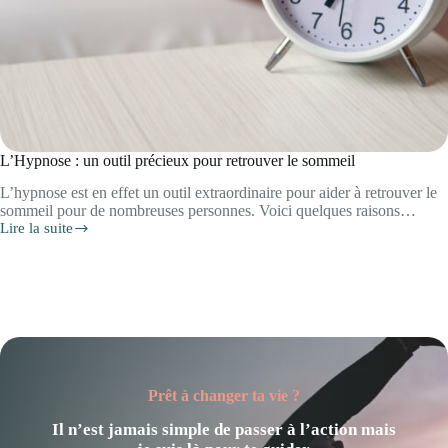
L’Hypnose : un outil précieux pour retrouver le sommeil
L’hypnose est en effet un outil extraordinaire pour aider à retrouver le
sommeil pour de nombreuses personnes. Voici quelques raisons…
Lire la suite
L’Hypnose
:
un
outil
précieux
pour
retrouver
le
sommeil
Prêt à changer ta vie ?
Il n’est jamais simple de passer à l’action mais