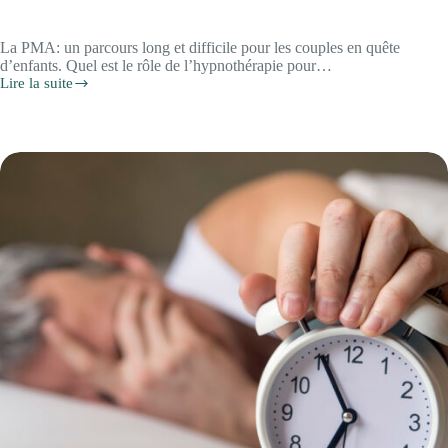
durable
deuil
d’un
proche
La PMA: un parcours long et difficile pour les couples en quête
:
d’enfants. Quel est le rôle de l’hypnothérapie pour…
l’apport
Lire la suite
de
l’hypnothérapie