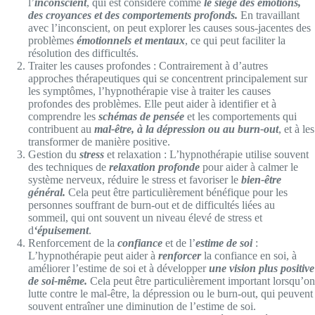
l’
inconscient
, qui est considéré comme
le siège des émotions,
des croyances et des comportements profonds.
En travaillant
avec l’inconscient, on peut explorer les causes sous-jacentes des
problèmes
émotionnels et mentaux
, ce qui peut faciliter la
résolution des difficultés.
Traiter les causes profondes : Contrairement à d’autres
approches thérapeutiques qui se concentrent principalement sur
les symptômes, l’hypnothérapie vise à traiter les causes
profondes des problèmes. Elle peut aider à identifier et à
comprendre les
schémas de pensée
et les comportements qui
contribuent au
mal-être, à la dépression ou au burn-out
, et à les
transformer de manière positive.
Gestion du
stress
et relaxation : L’hypnothérapie utilise souvent
des techniques de
relaxation profonde
pour aider à calmer le
système nerveux, réduire le stress et favoriser le
bien-être
général.
Cela peut être particulièrement bénéfique pour les
personnes souffrant de burn-out et de difficultés liées au
sommeil, qui ont souvent un niveau élevé de stress et
d
‘épuisement
.
Renforcement de la
confiance
et de l’
estime de soi
:
L’hypnothérapie peut aider à
renforcer
la confiance en soi, à
améliorer l’estime de soi et à développer
une vision plus positive
de soi-même.
Cela peut être particulièrement important lorsqu’on
lutte contre le mal-être, la dépression ou le burn-out, qui peuvent
souvent entraîner une diminution de l’estime de soi.