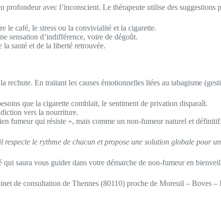
n profondeur avec l’inconscient. Le thérapeute utilise des suggestions po
e café, le stress ou la convivialité et la cigarette.
une sensation d’indifférence, voire de dégoût.
a santé et de la liberté retrouvée.
a rechute. En traitant les causes émotionnelles liées au tabagisme (gesti
besoins que la cigarette comblait, le sentiment de privation disparaît.
diction vers la nourriture.
en fumeur qui résiste », mais comme un non-fumeur naturel et définitif
il respecte le rythme de chacun et propose une solution globale pour un
fié qui saura vous guider dans votre démarche de non-fumeur en bienveill
cabinet de consultation de Thennes (80110) proche de Moreuil – Boves –